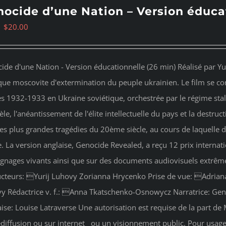
ocide d’une Nation – Version éduca
Original
Current
$
20.00
price
price
was:
is:
ide d'une Nation - Version éducationnelle (26 min) Réalisé par Yu
$35.00.
$20.00.
que moscovite d'extermination du peuple ukrainien. Le film se conc
s 1932-1933 en Ukraine soviétique, orchestrée par le régime stalin
èle, l'anéantissement de l'élite intellectuelle du pays et la destruc
es plus grandes tragédies du 20ème siècle, au cours de laquelle d
e. La version anglaise, Genocide Revealed, a reçu 12 prix interna
gnages vivants ainsi que sur des documents audiovisuels extrê
cteurs: Yurij Luhovy Zorianna Hrycenko Prise de vue: Adri
y Rédactrice v. f.: Anna Tkatschenko-Osnowycz Narratrice: Gene
ise: Louise Latraverse Une autorisation est requise de la part de M
lédiffusion ou sur internet ou un visionnement public. Pour usag