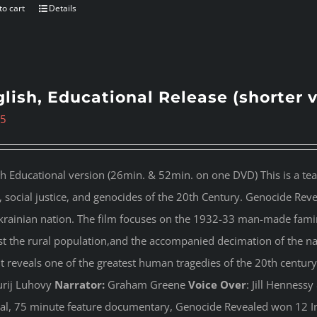
to cart
Details
lish, Educational Release (shorter 
95
sh Educational version (26min. & 52min. on one DVD) This is a te
s, social justice, and genocides of the 20th Century. Genocide Rev
krainian nation. The film focuses on the 1932-33 man-made famin
st the rural population,and the accompanied decimation of the nati
 It reveals one of the greatest human tragedies of the 20th century
rij Luhovy
Narrator:
Graham Greene
Voice Over
: Jill Henness
nal, 75 minute feature documentary, Genocide Revealed won 12 In