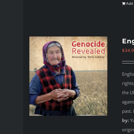
Add 
Eng
$
34.
Engli
right
the U
again
past.
by:
Yu
origi