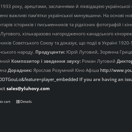
1933 року, арештами, засланнями й ліквідацією української 
но важливі пам’ятки української минувшини. На основі нових
тарів істориків і письменників та рідкісних фотографій і кі
Лугового, кількаразово нагородженого канадського кінореж
ників Совєтського Союзу та доказує, що події в Україні 192
нського народу.
Продуценти:
Юрій Луговий, Зорянна Гриц
мний
Композитор і зведення звуку:
Роман Луговий
Дикто
мна
Дорадник:
Ярослав Розумний Кіно Афіша
http://www.yo
g0DTGouLo&feature=player_embedded
If you are having an is
act
sales@yluhovy.com
to cart
Details