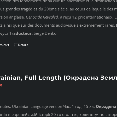
ication des fondements de sa culture ancestrale et la destruction d
lus grandes tragédies du 20ème siècle, au cours de laquelle des m
rsion anglaise,
Genocide Revealed
,
a reçu 12 prix internationaux. 
ts ainsi que sur des documents audiovisuels extrêmement rares.
wycz
Traducteur:
Serge Denko
to cart
Details
ainian, Full Length (Окрадена Земл
95
nutes. Ukrainian Language version Час: 1 год. 15 хв.
Окрадена
нів в европейській історії 20-го століття, коли штучно ство