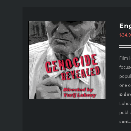
Eng
$
34.
Film 
focus
popul
one o
& dir
Luhovy
publi
cont