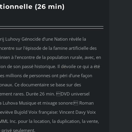
tionnelle (26 min)
rij Luhovy Génocide d’une Nation révèle la
entre sur l'épisode de la famine artificielle des
ien à l'encontre de la population rurale, avec, en
tion de son passé historique. Il dévoile ce qui a été
es millions de personnes ont péri d'une façon
tionaux. Ce documentaire se base sur des
mement rares. Durée 26 min. DVD universel
ana Luhova Musique et mixage sonore: Roman
viève Bujold Voix française: Vincent Davy Voix
ML Inc. pour la location, la duplication, la vente,
e privé seulement.