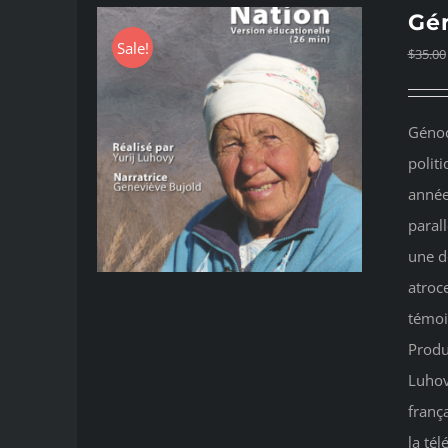
Gén
Sale!
$
35.00
Génoc
politi
année
parall
une d
atroc
témoi
Produ
Luhov
frança
la té