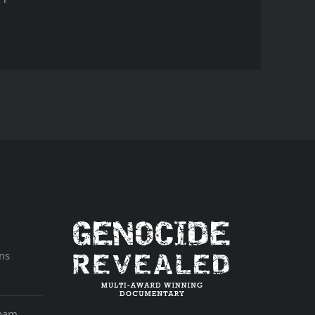
ns
aham