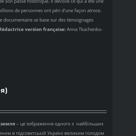
e son passé historique. Il dévoile ce qui a été une
illions de personnes ont péri d'une façon atroce.
Ce documentaire se base sur des témoignages
Rédactrice version française:
Anna Tkachenko-
я)
 земля
– це зображення одного з найбільших
реним в підсовєтській Україні великим голодом