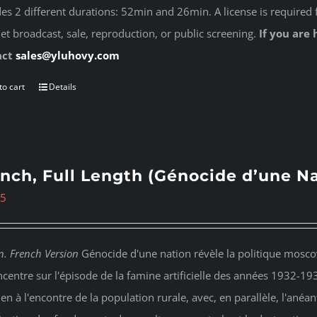
des 2 different durations: 52min and 26min. A license is required 
net broadcast, sale, reproduction, or public screening.
If you are 
act
sales@yluhovy.com
to cart
Details
nch, Full Length (Génocide d’une Na
95
n. French Version
Génocide d'une nation révèle la politique moscov
ncentre sur l'épisode de la famine artificielle des années 1932-19
ien à l'encontre de la population rurale, avec, en parallèle, l'anéan