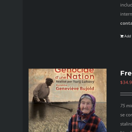
inclu
inter
cont
Add 
Fre
$
34.
75 mi
se co
stalin