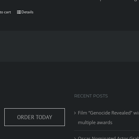
to cart
Details
RECENT POSTS
Film “Genocide Revealed” wi
ORDER TODAY
multiple awards
Oscar-Nominated Actor Gr