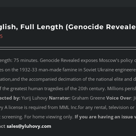
lish, Full Length (Genocide Reveale
95
length: 75 minutes. Genocide Revealed
exposes Moscow’s policy of
es on the 1932-33 man-made famine in Soviet Ukraine engineered 
ation,and the accompanied decimation of the national elite and dest
f the greatest human tragedies of the 20th century. Millions peri
ected by:
Yurij Luhovy
Narrator:
Graham Greene
Voice Over
: 
 A license is required from MML Inc.for any rental, television or 
c screening. For home viewing only.
If you are having an issue 
act
sales@yluhovy.com