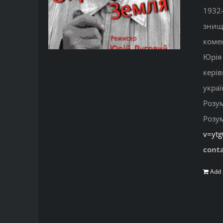
1932-
знище
комен
Юрія 
керів
украї
Розу
Розу
v=yt
cont
Add 