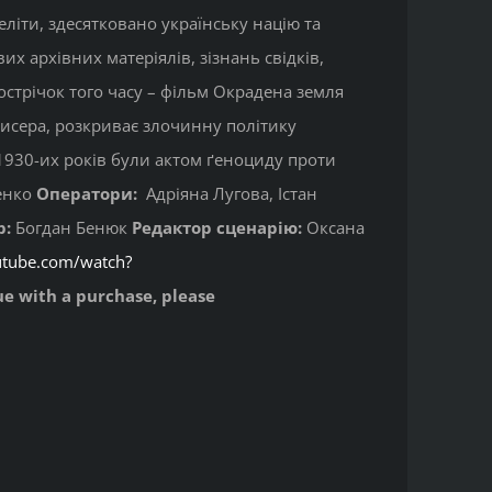
еліти, здесятковано українську націю та
 архівних матеріялів, зізнань свідків,
нострічок того часу – фільм Окрадена земля
исера, розкриває злочинну політику
0-1930-их років були актом ґеноциду проти
енко
Оператори:
Адріяна Лугова, Істан
р:
Богдан Бенюк
Редактор сценарію:
Оксана
utube.com/watch?
sue with a purchase, please