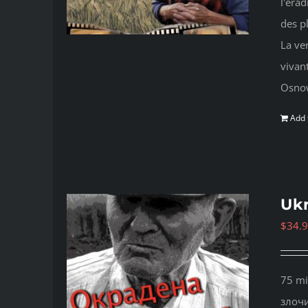
l'érad
des p
La ve
vivan
Osno
Add 
Ukr
$
34.
75 mi
злочи