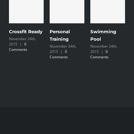
Crossfit Ready
Personal
Swimming
S
November 24th,
Training
Pool
C
2015
|
0
November 24th,
November 24th,
N
Comments
2015
|
0
2015
|
0
2
Comments
Comments
C