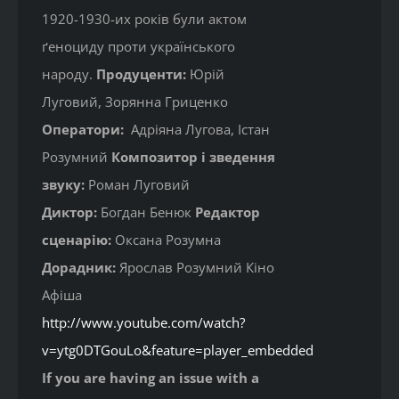
1920-1930-их років були актом
ґеноциду проти українського
народу.
Продуценти:
Юрій
Луговий, Зорянна Гриценко
Оператори:
Адріяна Лугова, Істан
Розумний
Композитор і зведення
звуку:
Роман Луговий
Диктор:
Богдан Бенюк
Редактор
сценарію:
Оксана Розумна
Дорадник:
Ярослав Розумний Кіно
Афіша
http://www.youtube.com/watch?
v=ytg0DTGouLo&feature=player_embedded
If you are having an issue with a