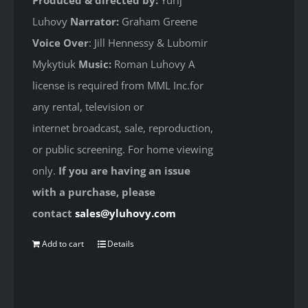
Produced & directed by:
Yurij
Luhovy
Narrator:
Graham Greene
Voice Over
: Jill Hennessy & Lubomir
Mykytiuk
Music:
Roman Luhovy A
license is required from MML Inc.for
any rental, television or
internet broadcast, sale, reproduction,
or public screening. For home viewing
only.
If you are having an issue
with a purchase, please
contact
sales@yluhovy.com
Add to cart
Details