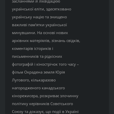
засланнями й ліквідацією
української еліти, здесятковано
українську націю та знищено
важливі пам’ятки української
минувшини. На основі нових
архівних матеріялів, зізнань свідків,
коментарів істориків і
письменників та рідкісних
фотографій і кінострічок того часу –
фільм Окрадена земля Юрія
Лугового, кількаразово
нагородженого канадського
кінорежисера, розкриває злочинну
політику керівників Совєтського
Союзу та доказує, що події в Україні