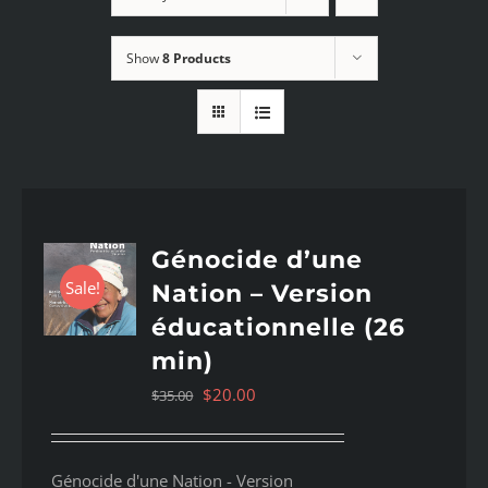
Show
8 Products
Génocide d’une
Sale!
Nation – Version
éducationnelle (26
min)
Original
Current
$
20.00
$
35.00
price
price
was:
is:
Génocide d'une Nation - Version