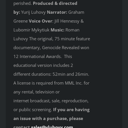
perished.
Produced & directed
by:
Yurij Luhovy
Narrator:
Graham
Greene
Voice Over
: Jill Hennessy &
Lubomir Mykytiuk
Music:
Roman
Luhovy The original, 75 minute feature
documentary, Genocide Revealed won
12 International Awards. This
educational version includes 2
different durations: 52min and 26min.
A license is required from MML Inc. for
any rental, television or
internet broadcast, sale, reproduction,
or public screening.
If you are having
an issue with a purchase, please
contact
sales@yluhovy.com