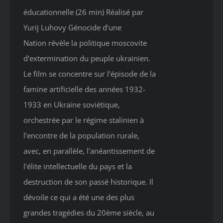
$35.00.
$20.00.
éducationnelle (26 min) Réalisé par
Yurij Luhovy Génocide d’une
Nation révèle la politique moscovite
d'extermination du peuple ukrainien.
Le film se concentre sur l'épisode de la
famine artificielle des années 1932-
1933 en Ukraine soviétique,
orchestrée par le régime stalinien à
l'encontre de la population rurale,
avec, en parallèle, l'anéantissement de
l'élite intellectuelle du pays et la
destruction de son passé historique. Il
dévoile ce qui a été une des plus
grandes tragédies du 20ème siècle, au