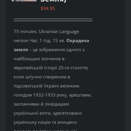
$
34.95
75 minutes. Ukrainian Language
version Час: 1 год. 15 хв.
Окрадена
земля
– це зображення одного з
найбільших злочинів в
европейській історії 20-го століття,
коли штучно створеним в
підсовєтській Україні великим
голодом 1932-1933 року, арештами,
засланнями й ліквідацією
української еліти, здесятковано
українську націю та знищено