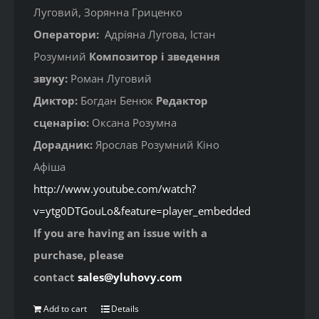
Луговий, Зорянна Гриценко
Оператори:
Адріяна Лугова, Істан
Розумний
Композитор і зведення
звуку:
Роман Луговий
Диктор:
Богдан Бенюк
Редактор
сценарію:
Оксана Розумна
Дорадник:
Ярослав Розумний Кіно
Афіша
http://www.youtube.com/watch?
v=ytg0DTGouLo&feature=player_embedded
If you are having an issue with a
purchase, please
contact
sales@yluhovy.com
Add to cart
Details