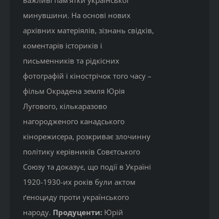
важливі пам’ятки української
минувшини. На основі нових
архівних матеріялів, зізнань свідків,
коментарів істориків і
письменників та рідкісних
фотографій і кінострічок того часу –
фільм Окрадена земля Юрія
Лугового, кількаразово
нагородженого канадського
кінорежисера, розкриває злочинну
політику керівників Совєтського
Союзу та доказує, що події в Україні
1920-1930-их років були актом
ґеноциду проти українського
народу.
Продуценти:
Юрій