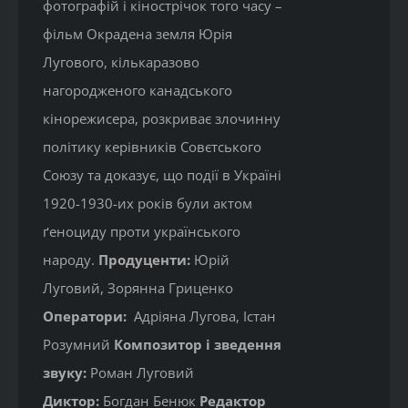
фотографій і кінострічок того часу –
фільм Окрадена земля Юрія
Лугового, кількаразово
нагородженого канадського
кінорежисера, розкриває злочинну
політику керівників Совєтського
Союзу та доказує, що події в Україні
1920-1930-их років були актом
ґеноциду проти українського
народу.
Продуценти:
Юрій
Луговий, Зорянна Гриценко
Оператори:
Адріяна Лугова, Істан
Розумний
Композитор і зведення
звуку:
Роман Луговий
Диктор:
Богдан Бенюк
Редактор