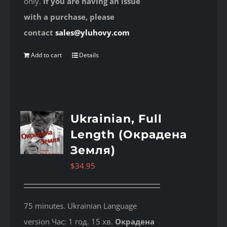
only.
If you are having an issue
with a purchase, please
contact
sales@yluhovy.com
Add to cart
Details
Ukrainian, Full
Length (Окрадена
Земля)
$
34.95
75 minutes. Ukrainian Language
version Час: 1 год. 15 хв.
Окрадена