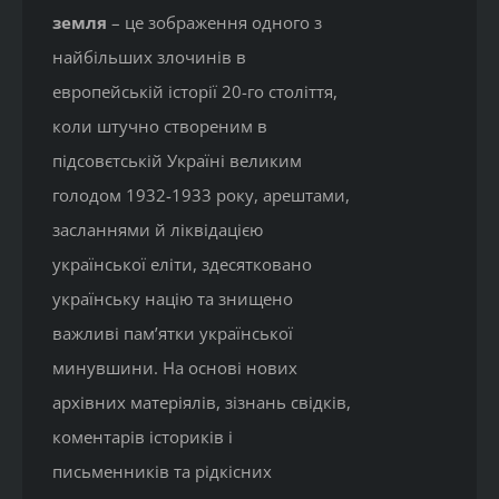
земля
– це зображення одного з
найбільших злочинів в
европейській історії 20-го століття,
коли штучно створеним в
підсовєтській Україні великим
голодом 1932-1933 року, арештами,
засланнями й ліквідацією
української еліти, здесятковано
українську націю та знищено
важливі пам’ятки української
минувшини. На основі нових
архівних матеріялів, зізнань свідків,
коментарів істориків і
письменників та рідкісних