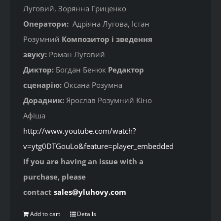
Луговий, Зорянна Гриценко
Оператори:
Адріяна Лугова, Істан
Розумний
Композитор і зведення
звуку:
Роман Луговий
Диктор:
Богдан Бенюк
Редактор
сценарію:
Оксана Розумна
Дорадник:
Ярослав Розумний Кіно
Афіша
http://www.youtube.com/watch?
v=ytg0DTGouLo&feature=player_embedded
If you are having an issue with a
purchase, please
contact
sales@yluhovy.com
Add to cart
Details