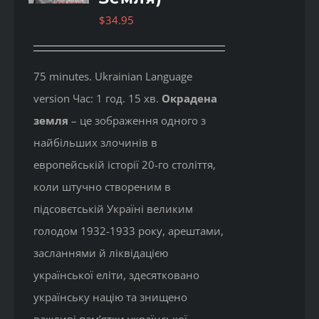
$
34.95
75 minutes. Ukrainian Language
version Час: 1 год. 15 хв.
Окрадена
земля
– це зображення одного з
найбільших злочинів в
европейській історії 20-го століття,
коли штучно створеним в
підсовєтській Україні великим
голодом 1932-1933 року, арештами,
засланнями й ліквідацією
української еліти, здесятковано
українську націю та знищено