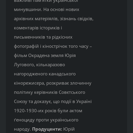
важливі пам’ятки української
минувшини. На основі нових
архівних матеріялів, зізнань свідків,
коментарів істориків і
письменників та рідкісних
фотографій і кінострічок того часу –
фільм Окрадена земля Юрія
Лугового, кількаразово
нагородженого канадського
кінорежисера, розкриває злочинну
політику керівників Совєтського
Союзу та доказує, що події в Україні
1920-1930-их років були актом
ґеноциду проти українського
народу.
Продуценти:
Юрій