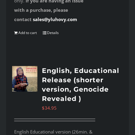
only.
If you are having an issue
with a purchase, please
contact
sales@yluhovy.com
Add to cart
Details
English, Educational
Release (shorter
version, Genocide
Revealed )
$
34.95
English Educational version (26min. &