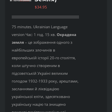
$
34.95
75 minutes. Ukrainian Language
version Час: 1 год. 15 хв.
Окрадена
земля
– це зображення одного з
найбільших злочинів в
европейській історії 20-го століття,
коли штучно створеним в
підсовєтській Україні великим
голодом 1932-1933 року, арештами,
засланнями й ліквідацією
української еліти, здесятковано
українську націю та знищено