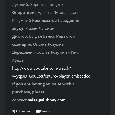
Луговий, Зорянна Гриценко
Оператори:
Адріяна Лугова, Істан
Розумний
Композитор і зведення
звуку:
Роман Луговий
Диктор:
Богдан Бенюк
Редактор
сценарію:
Оксана Розумна
Дорадник:
Ярослав Розумний Кіно
Афіша
http://www.youtube.com/watch?
v=ytg0DTGouLo&feature=player_embedded
If you are having an issue with a
purchase, please
contact
sales@yluhovy.com
Add to cart
Details