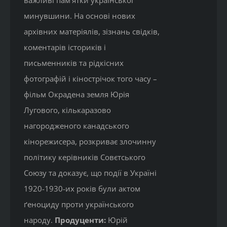
важливі пам’ятки української
минувшини. На основі нових
архівних матеріялів, зізнань свідків,
коментарів істориків і
письменників та рідкісних
фотографій і кінострічок того часу –
фільм Окрадена земля Юрія
Лугового, кількаразово
нагородженого канадського
кінорежисера, розкриває злочинну
політику керівників Совєтського
Союзу та доказує, що події в Україні
1920-1930-их років були актом
ґеноциду проти українського
народу.
Продуценти:
Юрій