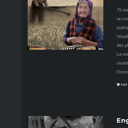
75 mi
se co
stalin
l'érad
des p
La ve
vivan
Osno
Add 
Eng