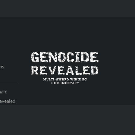
ns
aham
evealed