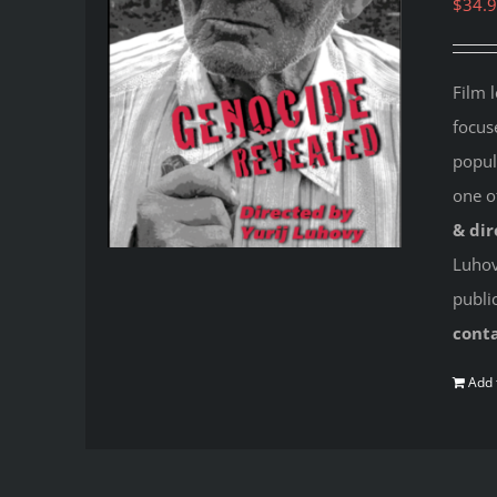
$
34.
Film 
focus
popul
one o
& dir
Luhovy
publi
cont
Add 