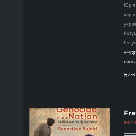
Юрія 
керів
украї
Розу
Розу
v=yt
cont
Add 
Fre
$
34.