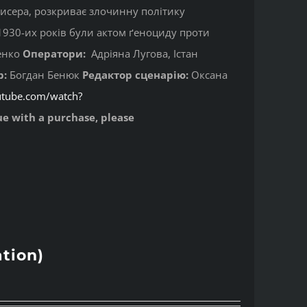
исера, розкриває злочинну політику
0-1930-их років були актом ґеноциду проти
енко
Оператори:
Адріяна Лугова, Істан
р:
Богдан Бенюк
Редактор сценарію:
Оксана
utube.com/watch?
sue with a purchase, please
tion)