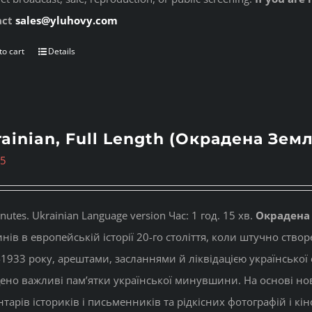
act
sales@yluhovy.com
to cart
Details
ainian, Full Length (Окрадена Земл
95
nutes. Ukrainian Language version Час: 1 год. 15 хв.
Окрадена
нів в европейській історії 20-го століття, коли штучно ство
1933 року, арештами, засланнями й ліквідацією української 
но важливі пам’ятки української минувшини. На основі нових
тарів істориків і письменників та рідкісних фотографій і кі