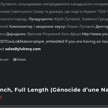
Лугового, кількаразово нагородженого канадського кінореж
ників Совєтського Союзу та доказує, що події в Україні 192
нського народу.
Продуценти:
Юрій Луговий, Зорянна Гриц
мний
Композитор і зведення звуку:
Роман Луговий
Дикто
мна
Дорадник:
Ярослав Розумний Кіно Афіша
http://www.yo
g0DTGouLo&feature=player_embedded
If you are having an is
act
sales@yluhovy.com
to cart
Details
nch, Full Length (Génocide d’une Na
95