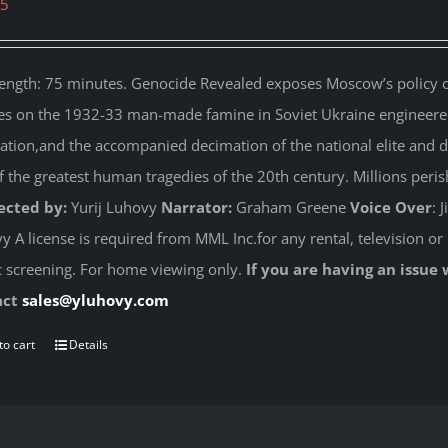
95
length: 75 minutes. Genocide Revealed
exposes Moscow’s policy of
es on the 1932-33 man-made famine in Soviet Ukraine engineered 
ation,and the accompanied decimation of the national elite and dest
f the greatest human tragedies of the 20th century. Millions peri
ected by:
Yurij Luhovy
Narrator:
Graham Greene
Voice Over
: 
 A license is required from MML Inc.for any rental, television or 
c screening. For home viewing only.
If you are having an issue 
act
sales@yluhovy.com
to cart
Details