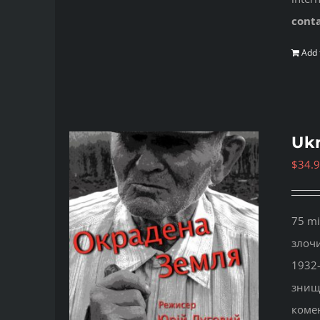
cont
Add 
Ukr
$
34.
75 mi
злочи
1932-
знище
комен