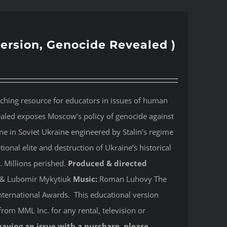
version, Genocide Revealed )
aching resource for educators in issues of human
ealed
exposes Moscow’s policy of genocide against
e in Soviet Ukraine engineered by Stalin’s regime
onal elite and destruction of Ukraine’s historical
. Millions perished.
Produced & directed
y & Lubomir Mykytiuk
Music:
Roman Luhovy The
ternational Awards. This educational version
from MML Inc. for any rental, television or
having an issue with a purchase, please