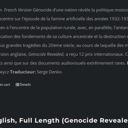
n. French Version
Génocide d'une nation révèle la politique moscov
ncentre sur l'épisode de la famine artificielle des années 1932-19
ien à l'encontre de la population rurale, avec, en parallèle, l'anéan
ication des fondements de sa culture ancestrale et la destruction d
lus grandes tragédies du 20ème siècle, au cours de laquelle des m
rsion anglaise,
Genocide Revealed
,
a reçu 12 prix internationaux. 
ts ainsi que sur des documents audiovisuels extrêmement rares.
wycz
Traducteur:
Serge Denko
to cart
Details
lish, Full Length (Genocide Reveale