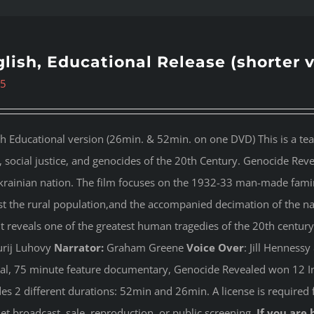
lish, Educational Release (shorter 
95
sh Educational version (26min. & 52min. on one DVD) This is a te
s, social justice, and genocides of the 20th Century. Genocide Rev
krainian nation. The film focuses on the 1932-33 man-made famin
st the rural population,and the accompanied decimation of the nati
 It reveals one of the greatest human tragedies of the 20th century
rij Luhovy
Narrator:
Graham Greene
Voice Over
: Jill Henness
nal, 75 minute feature documentary, Genocide Revealed won 12 In
des 2 different durations: 52min and 26min. A license is required 
net broadcast, sale, reproduction, or public screening.
If you are 