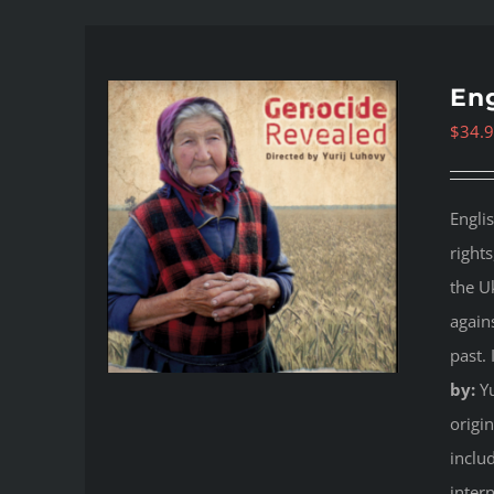
Eng
$
34.
Engli
right
the U
again
past.
by:
Yu
origi
inclu
inter