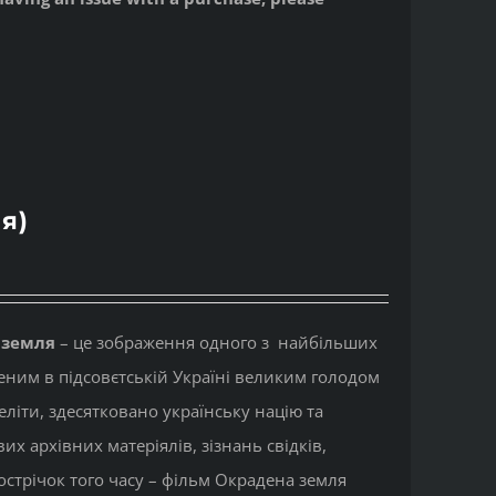
я)
 земля
– це зображення одного з найбільших
реним в підсовєтській Україні великим голодом
еліти, здесятковано українську націю та
 архівних матеріялів, зізнань свідків,
нострічок того часу – фільм Окрадена земля