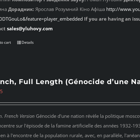
мна
Дорадник:
Ярослав Розумний Кіно Афіша
http://www.yo
g0DTGouLo&feature=player_embedded
If you are having an is
act
sales@yluhovy.com
to cart
Details
nch, Full Length (Génocide d’une Na
95
n. French Version
Génocide d'une nation révèle la politique moscov
ncentre sur l'épisode de la famine artificielle des années 1932-19
ien à l'encontre de la population rurale, avec, en parallèle, l'anéan