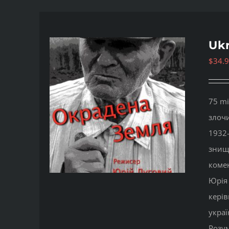
Ukr
$
34.
75 mi
злочи
1932-
знище
комен
Юрія 
керів
украї
Розу