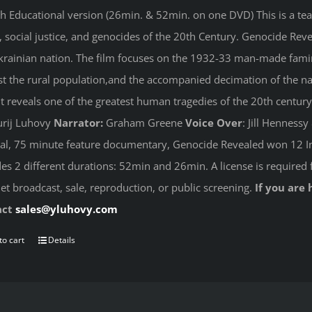
sh Educational version (26min. & 52min. on one DVD) This is a te
s, social justice, and genocides of the 20th Century. Genocide Rev
krainian nation. The film focuses on the 1932-33 man-made famin
st the rural population,and the accompanied decimation of the nati
 It reveals one of the greatest human tragedies of the 20th century
rij Luhovy
Narrator:
Graham Greene
Voice Over
: Jill Henness
nal, 75 minute feature documentary, Genocide Revealed won 12 In
des 2 different durations: 52min and 26min. A license is required 
net broadcast, sale, reproduction, or public screening.
If you are 
act
sales@yluhovy.com
to cart
Details