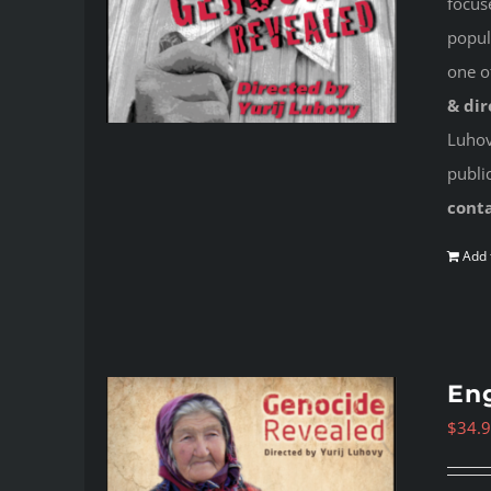
focus
popul
one o
& dir
Luhovy
publi
cont
Add 
Eng
$
34.