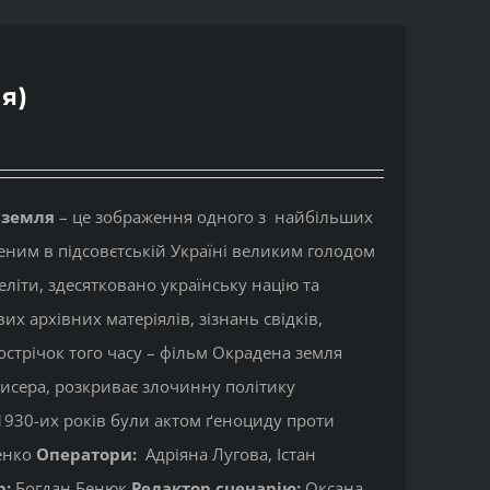
я)
 земля
– це зображення одного з найбільших
реним в підсовєтській Україні великим голодом
еліти, здесятковано українську націю та
 архівних матеріялів, зізнань свідків,
нострічок того часу – фільм Окрадена земля
исера, розкриває злочинну політику
0-1930-их років були актом ґеноциду проти
енко
Оператори:
Адріяна Лугова, Істан
р:
Богдан Бенюк
Редактор сценарію:
Оксана