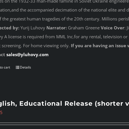
es on the 1932-33 man-made famine in Soviet Ukraine engineered 
ation,and the accompanied decimation of the national elite and dest
f the greatest human tragedies of the 20th century. Millions peri
ected by:
Yurij Luhovy
Narrator:
Graham Greene
Voice Over
: 
 A license is required from MML Inc.for any rental, television or 
c screening. For home viewing only.
If you are having an issue 
act
sales@yluhovy.com
to cart
Details
lish, Educational Release (shorter 
95