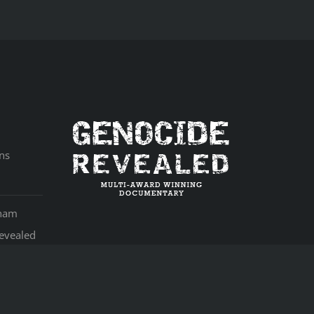
ns
aham
evealed