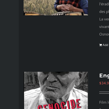
l'érad
des p
La ve
vivan
Osno
Add 
Eng
$
34.
Film 