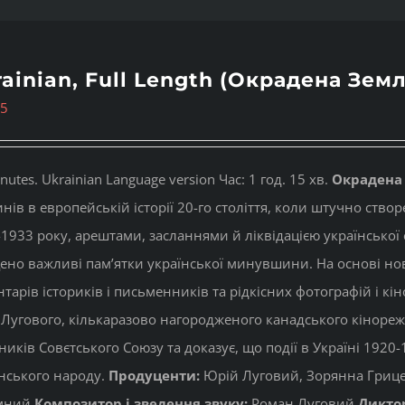
ainian, Full Length (Окрадена Земл
95
nutes. Ukrainian Language version Час: 1 год. 15 хв.
Окрадена
нів в европейській історії 20-го століття, коли штучно ство
1933 року, арештами, засланнями й ліквідацією української 
но важливі пам’ятки української минувшини. На основі нових
тарів істориків і письменників та рідкісних фотографій і кі
Лугового, кількаразово нагородженого канадського кінореж
ників Совєтського Союзу та доказує, що події в Україні 192
нського народу.
Продуценти:
Юрій Луговий, Зорянна Гриц
мний
Композитор і зведення звуку:
Роман Луговий
Дикто