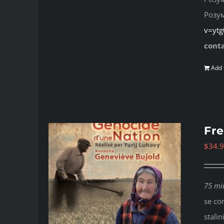
Розу
v=yt
cont
Add 
Fre
$
34.
75 mi
se co
stalin