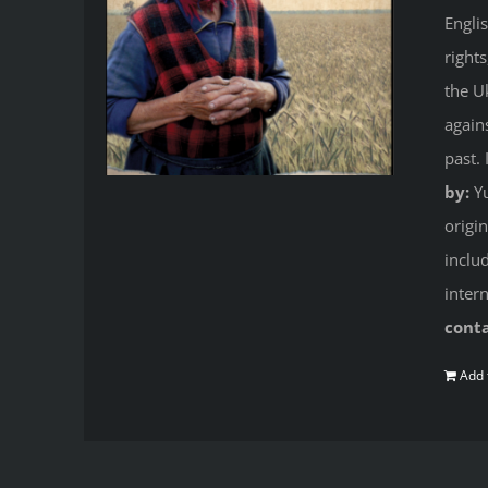
Engli
right
the U
again
past.
by:
Yu
origi
inclu
inter
cont
Add 