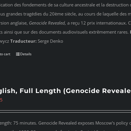
ication des fondements de sa culture ancestrale et la destruction d
lus grandes tragédies du 20ème siècle, au cours de laquelle des m
rsion anglaise,
Genocide Revealed
,
a reçu 12 prix internationaux. 
ts ainsi que sur des documents audiovisuels extrêmement rares.
wycz
Traducteur:
Serge Denko
to cart
Details
lish, Full Length (Genocide Reveale
95
length: 75 minutes. Genocide Revealed
exposes Moscow’s policy of