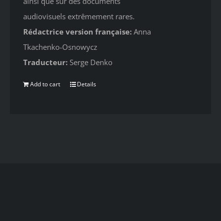
ainsi que sur des documents
audiovisuels extrêmement rares.
Rédactrice version française:
Anna
Tkachenko-Osnowycz
Traducteur:
Serge Denko
Add to cart
Details