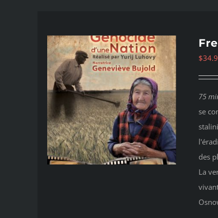
Fre
$
34.
75 mi
se co
stalin
l'érad
des p
La ve
vivan
Osno