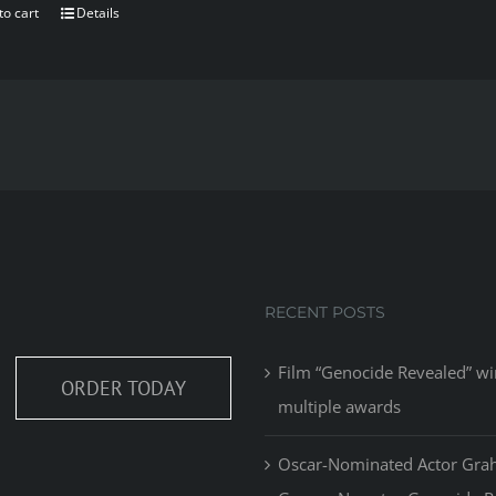
to cart
Details
RECENT POSTS
Film “Genocide Revealed” wi
ORDER TODAY
multiple awards
Oscar-Nominated Actor Gr