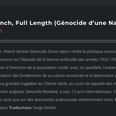
nch, Full Length (Génocide d’une Na
95
n. French Version
Génocide d'une nation révèle la politique moscov
ncentre sur l'épisode de la famine artificielle des années 1932-19
ien à l'encontre de la population rurale, avec, en parallèle, l'anéan
ication des fondements de sa culture ancestrale et la destruction d
lus grandes tragédies du 20ème siècle, au cours de laquelle des m
rsion anglaise,
Genocide Revealed
,
a reçu 12 prix internationaux. 
ts ainsi que sur des documents audiovisuels extrêmement rares.
wycz
Traducteur:
Serge Denko