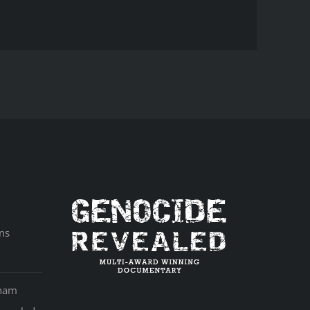
ns
aham