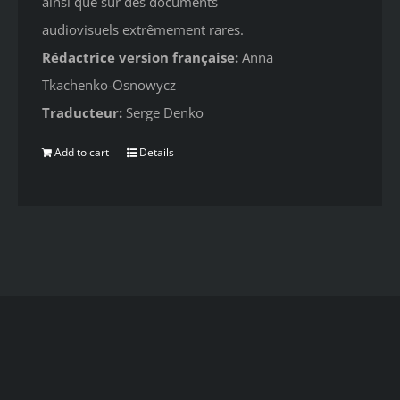
ainsi que sur des documents
audiovisuels extrêmement rares.
Rédactrice version française:
Anna
Tkachenko-Osnowycz
Traducteur:
Serge Denko
Add to cart
Details