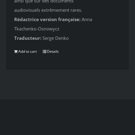
ainsi que sur des documents
audiovisuels extrêmement rares.
Rédactrice version française:
Anna
Tkachenko-Osnowycz
Traducteur:
Serge Denko
Add to cart
Details