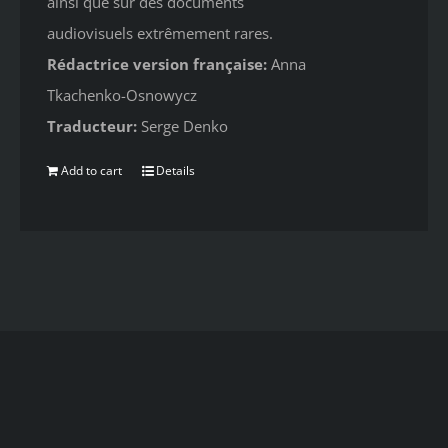
ainsi que sur des documents
audiovisuels extrêmement rares.
Rédactrice version française:
Anna
Tkachenko-Osnowycz
Traducteur:
Serge Denko
Add to cart
Details