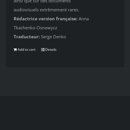
ainsi que sur des documents
audiovisuels extrêmement rares.
Rédactrice version française:
Anna
Tkachenko-Osnowycz
Traducteur:
Serge Denko
Add to cart
Details