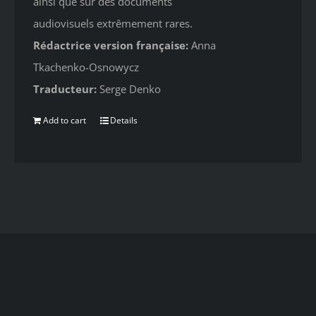
ainsi que sur des documents
audiovisuels extrêmement rares.
Rédactrice version française:
Anna
Tkachenko-Osnowycz
Traducteur:
Serge Denko
Add to cart
Details