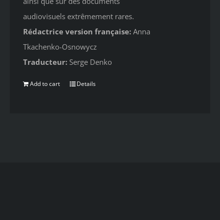
ainsi que sur des documents
audiovisuels extrêmement rares.
Rédactrice version française:
Anna
Tkachenko-Osnowycz
Traducteur:
Serge Denko
Add to cart
Details