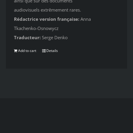
ainsi que sur des documents
audiovisuels extrêmement rares.
Rédactrice version française:
Anna
Tkachenko-Osnowycz
Traducteur:
Serge Denko
Add to cart
Details