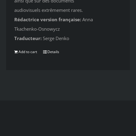
ainsi que sur des documents
audiovisuels extrêmement rares.
Rédactrice version française:
Anna
Tkachenko-Osnowycz
Traducteur:
Serge Denko
Add to cart
Details