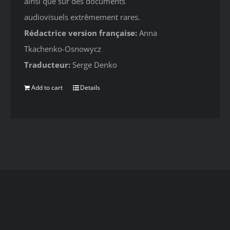
ainsi que sur des documents
audiovisuels extrêmement rares.
Rédactrice version française:
Anna
Tkachenko-Osnowycz
Traducteur:
Serge Denko
Add to cart
Details