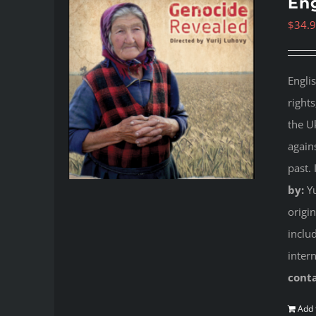
Eng
$
34.
Engli
right
the U
again
past.
by:
Yu
origi
inclu
inter
cont
Add 