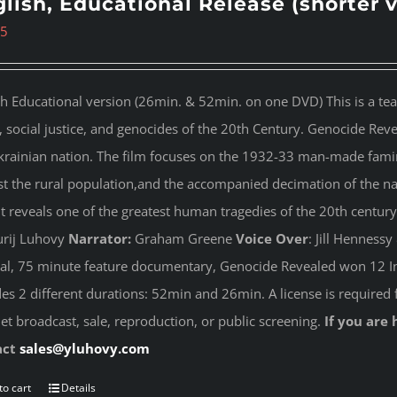
lish, Educational Release (shorter 
95
sh Educational version (26min. & 52min. on one DVD) This is a te
s, social justice, and genocides of the 20th Century. Genocide Rev
krainian nation. The film focuses on the 1932-33 man-made famin
st the rural population,and the accompanied decimation of the nati
 It reveals one of the greatest human tragedies of the 20th century
rij Luhovy
Narrator:
Graham Greene
Voice Over
: Jill Henness
nal, 75 minute feature documentary, Genocide Revealed won 12 In
des 2 different durations: 52min and 26min. A license is required 
net broadcast, sale, reproduction, or public screening.
If you are 
act
sales@yluhovy.com
to cart
Details