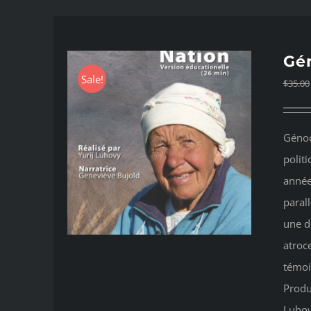
Gén
Sale!
$
35.00
Génoc
politi
année
parall
une d
atroc
témoi
Produ
Luhov