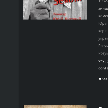
1932-
знище
комен
Юрія 
керів
украї
Розу
Розу
v=yt
cont
Add 