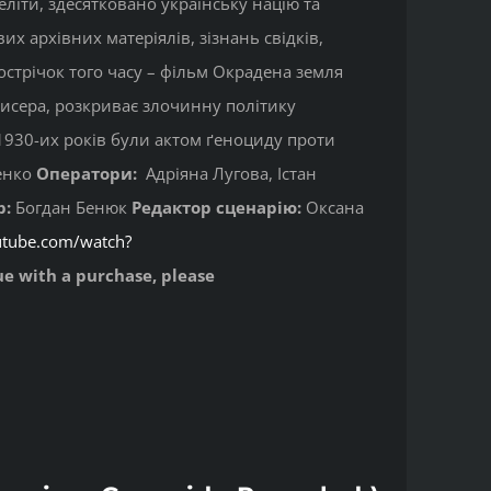
еліти, здесятковано українську націю та
 архівних матеріялів, зізнань свідків,
нострічок того часу – фільм Окрадена земля
исера, розкриває злочинну політику
0-1930-их років були актом ґеноциду проти
енко
Оператори:
Адріяна Лугова, Істан
р:
Богдан Бенюк
Редактор сценарію:
Оксана
utube.com/watch?
sue with a purchase, please