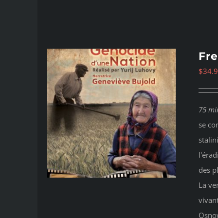
Fre
$
34.
75 mi
se co
stalin
l'érad
des p
La ve
vivan
Osno