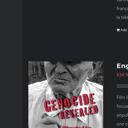
frança
la té
Add 
Eng
$
34.
Film 
focus
popul
one o