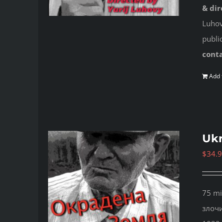
& dir
Luhovy
publi
cont
Add 
Ukr
$
34.
75 mi
злочи