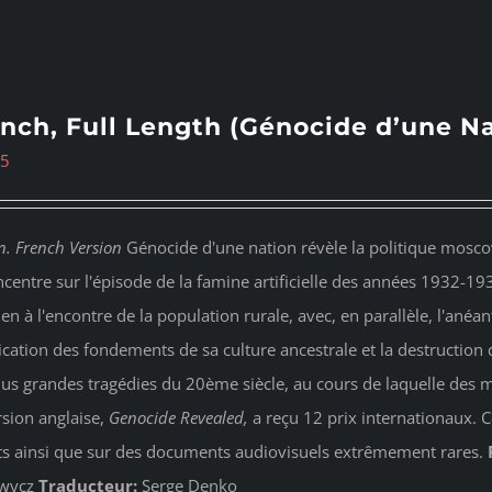
nch, Full Length (Génocide d’une Na
95
n. French Version
Génocide d'une nation révèle la politique moscov
ncentre sur l'épisode de la famine artificielle des années 1932-19
ien à l'encontre de la population rurale, avec, en parallèle, l'anéan
ication des fondements de sa culture ancestrale et la destruction d
lus grandes tragédies du 20ème siècle, au cours de laquelle des m
rsion anglaise,
Genocide Revealed
,
a reçu 12 prix internationaux. 
ts ainsi que sur des documents audiovisuels extrêmement rares.
wycz
Traducteur:
Serge Denko