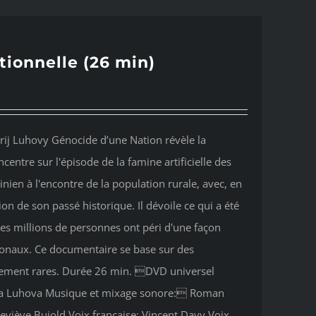
tionnelle (26 min)
rij Luhovy Génocide d’une Nation révèle la
entre sur l'épisode de la famine artificielle des
ien à l'encontre de la population rurale, avec, en
tion de son passé historique. Il dévoile ce qui a été
es millions de personnes ont péri d'une façon
tionaux. Ce documentaire se base sur des
mement rares. Durée 26 min. DVD universel
ana Luhova Musique et mixage sonore: Roman
viève Bujold Voix française: Vincent Davy Voix