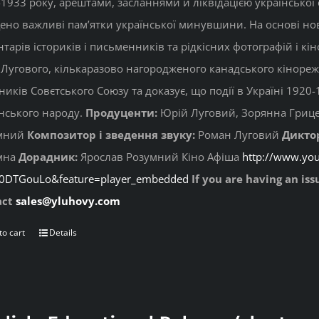
1933 року, арештами, засланнями й ліквідацією української 
но важливі пам’ятки української минувшини. На основі нових
тарів істориків і письменників та рідкісних фотографій і кі
Лугового, кількаразово нагородженого канадського кінореж
ників Совєтського Союзу та доказує, що події в Україні 192
нського народу.
Продуценти:
Юрій Луговий, Зорянна Гриц
мний
Композитор і зведення звуку:
Роман Луговий
Дикто
мна
Дорадник:
Ярослав Розумний Кіно Афіша
http://www.yo
g0DTGouLo&feature=player_embedded
If you are having an is
act
sales@yluhovy.com
to cart
Details