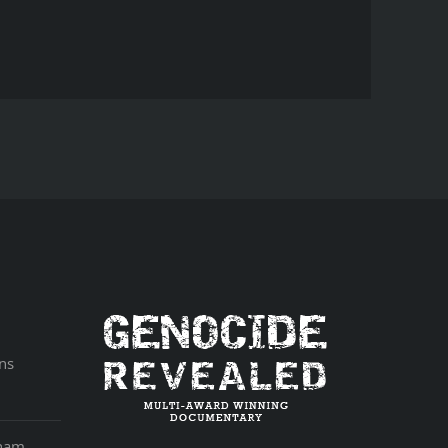
ns
aham