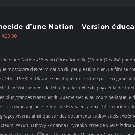
ocide d’une Nation – Version éduca
Original
Current
$
20.00
price
price
was:
is:
ide d'une Nation - Version éducationnelle (26 min) Réalisé par Yu
$35.00.
$20.00.
que moscovite d'extermination du peuple ukrainien. Le film se conc
s 1932-1933 en Ukraine soviétique, orchestrée par le régime stalin
èle, l'anéantissement de l'élite intellectuelle du pays et la destruc
es plus grandes tragédies du 20ème siècle, au cours de laquelle d
e. La version anglaise, Genocide Revealed, a reçu 12 prix interna
gnages vivants ainsi que sur des documents audiovisuels extrê
cteurs: Yurij Luhovy Zorianna Hrycenko Prise de vue: Adri
y Rédactrice v. f.: Anna Tkatschenko-Osnowycz Narratrice: Gene