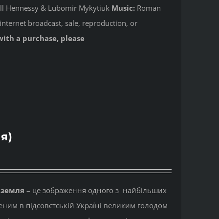
Jill Hennessy & Lubomir Mykytiuk
Music:
Roman
internet broadcast, sale, reproduction, or
with a purchase, please
я)
 земля
– це зображення одного з найбільших
реним в підсовєтській Україні великим голодом