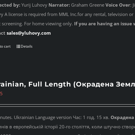
ected by:
Yurij Luhovy
Narrator:
Graham Greene
Voice Over
: 
 A license is required from MML Inc.for any rental, television or 
c screening. For home viewing only.
If you are having an issue 
act
sales@yluhovy.com
to cart
Details
ainian, Full Length (Окрадена Земл
95
nutes. Ukrainian Language version Час: 1 год. 15 хв.
Окрадена
нів в европейській історії 20-го століття, коли штучно ство