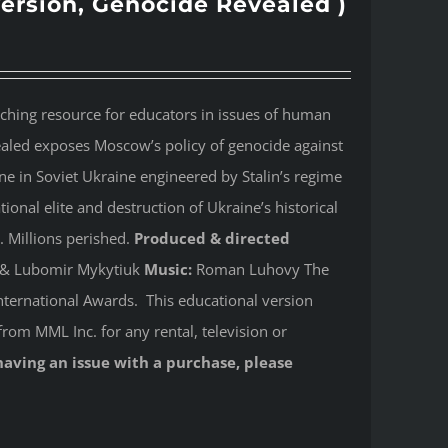
version, Genocide Revealed )
aching resource for educators in issues of human
ealed
exposes Moscow’s policy of genocide against
e in Soviet Ukraine engineered by Stalin’s regime
onal elite and destruction of Ukraine’s historical
. Millions perished.
Produced & directed
y & Lubomir Mykytiuk
Music:
Roman Luhovy The
ternational Awards. This educational version
from MML Inc. for any rental, television or
having an issue with a purchase, please