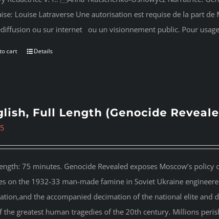
ise: Louise Latraverse Une autorisation est requise de la part de M
lédiffusion ou sur internet ou un visionnement public. Pour usag
to cart
Details
lish, Full Length (Genocide Reveale
95
length: 75 minutes. Genocide Revealed
exposes Moscow’s policy of
es on the 1932-33 man-made famine in Soviet Ukraine engineered 
ation,and the accompanied decimation of the national elite and dest
f the greatest human tragedies of the 20th century. Millions peri