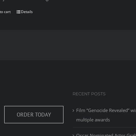
to cart
Details
RECENT POSTS
Film “Genocide Revealed” wi
ORDER TODAY
multiple awards
Oscar-Nominated Actor Gr